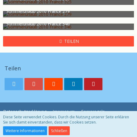
bami
30. Juli 2011
883
0
0
Sommerurlaub 2010 France 279
bami
30. Juli 2011
922
0
0
Sommerurlaub 2010 France 346
bami
30. Juli 2011
989
0
0
TEILEN
Teilen
Datenschutzerklärung
Impressum
Forenregeln
Diese Seite verwendet Cookies. Durch die Nutzung unserer Seite erklären
Sie sich damit einverstanden, dass wir Cookies setzen.
Community-Software:
WoltLab Suite™ 3.1.29
Weitere Informationen
Schließen