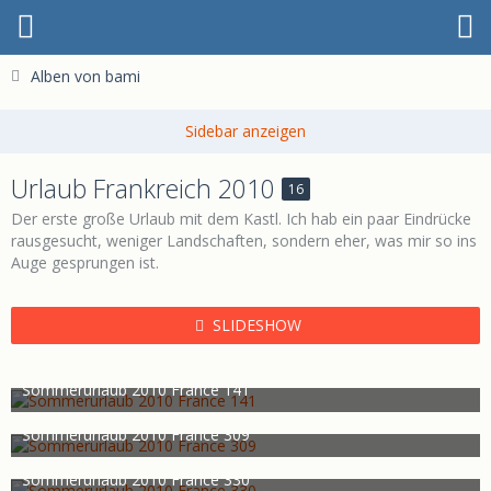
Alben von bami
Urlaub Frankreich 2010
16
Der erste große Urlaub mit dem Kastl. Ich hab ein paar Eindrücke
rausgesucht, weniger Landschaften, sondern eher, was mir so ins
Auge gesprungen ist.
SLIDESHOW
Sommerurlaub 2010 France 141
bami
30. Juli 2011
749
0
0
Sommerurlaub 2010 France 309
bami
30. Juli 2011
701
0
0
Sommerurlaub 2010 France 330