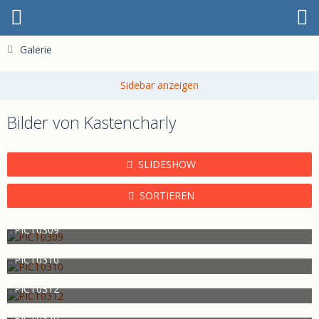
Galerie
Bilder von Kastencharly
SLIDESHOW
SORTIEREN
PICT0309
Kastencharly
20. Oktober 2011
845
0
0
PICT0310
Kastencharly
20. Oktober 2011
887
0
0
PICT0312
Kastencharly
20. Oktober 2011
974
0
0
PICT0320