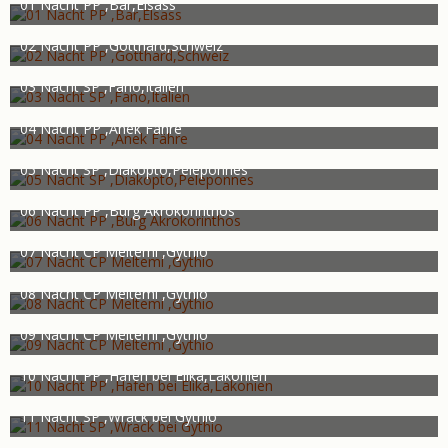
773
0
0
01 Nacht PP ,Bar,Elsass
Kastencharly
3. Juli 2011
779
2
0
02 Nacht PP ,Gotthard,Schweiz
Kastencharly
3. Juli 2011
764
2
0
03 Nacht SP ,Fano,Italien
Kastencharly
3. Juli 2011
691
1
0
04 Nacht PP ,Anek Fähre
Kastencharly
3. Juli 2011
675
1
0
05 Nacht SP ,Diakopto,Peleponnes
Kastencharly
3. Juli 2011
755
1
0
06 Nacht PP ,Burg Akrokorinthos
Kastencharly
3. Juli 2011
667
0
0
07 Nacht CP Meltemi ,Gythio
Kastencharly
3. Juli 2011
827
0
0
08 Nacht CP Meltemi ,Gythio
Kastencharly
3. Juli 2011
703
0
0
09 Nacht CP Meltemi ,Gythio
Kastencharly
3. Juli 2011
808
0
0
10 Nacht PP ,Hafen bei Elika,Lakonien
Kastencharly
3. Juli 2011
698
0
0
11 Nacht SP ,Wrack bei Gythio
Kastencharly
3. Juli 2011