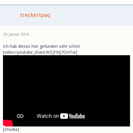
treckeripaq
29. Januar 2016
Ich hab dieses hier gefunden sehr schön
[video=youtube_share;WZjFMj7OHTw]
[/media]