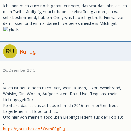
.
Ich kann mich auch noch genau erinnern, das war das Jahr, als ich
https://youtu.be/v91AMTc0-l4
mich "selbständig "gemacht habe......selbständig atmen,ich war
sehr bestimmend, halt ein Chef, was hab ich gebrüllt. Einmal vor
dem Essen und einmal danach, wobei es meistens Milch gab.
Rundg
26. Dezember 2015
.
Milch ist heute noch nach Bier, Wein, Klaren, Likör, Weinbrand,
Whisky, Gin, Wodka, Aufgesetzten, Raki, Uso, Tequilas, mein
Lieblingsgetränk.
Reinhard das ist das auf das ich mich 2016 am meißten freue
Lagerfeuer mit Hobo und........
Und hier von meinen absoluten Lieblingsliedern aus der Top 10:
,
https://youtu.be/jqo5Xwm80gE