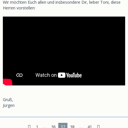
Wir möchten Euch allen und insbesondere Dir, lieber Toni, diese
Herren vorstellen:
Gruß,
Jürgen
1
…
36
37
38
…
41