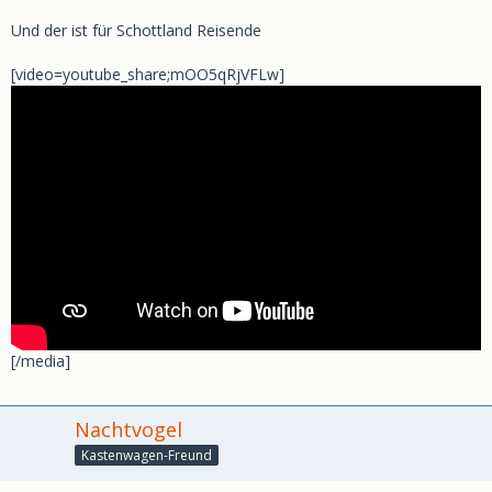
Und der ist für Schottland Reisende
[video=youtube_share;mOO5qRjVFLw]
[/media]
Nachtvogel
Kastenwagen-Freund