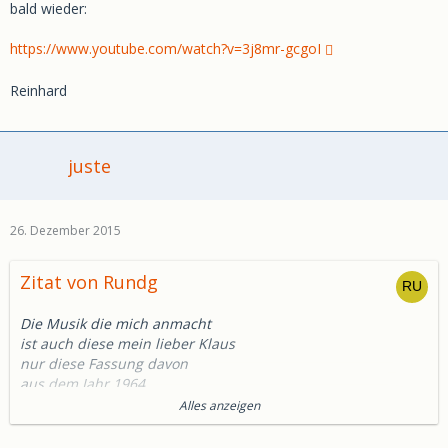
bald wieder:
https://www.youtube.com/watch?v=3j8mr-gcgoI
Reinhard
juste
26. Dezember 2015
Zitat von Rundg
Die Musik die mich anmacht
ist auch diese mein lieber Klaus
nur diese Fassung davon
aus dem Jahr 1964
da kommen Erinnerungen hoch
Alles anzeigen
das Jahr wo ich von Zigarre
auf Zigaretten umgestiegen bin.........