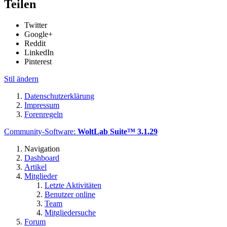
Teilen
Twitter
Google+
Reddit
LinkedIn
Pinterest
Stil ändern
Datenschutzerklärung
Impressum
Forenregeln
Community-Software:
WoltLab Suite™ 3.1.29
Navigation
Dashboard
Artikel
Mitglieder
Letzte Aktivitäten
Benutzer online
Team
Mitgliedersuche
Forum