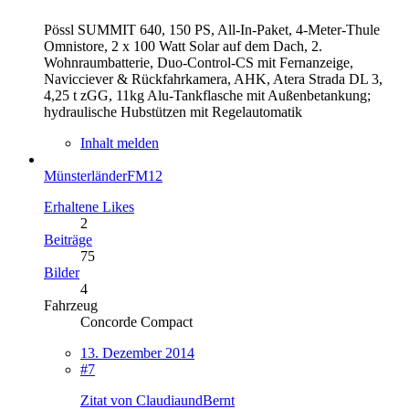
Pössl SUMMIT 640, 150 PS, All-In-Paket, 4-Meter-Thule
Omnistore, 2 x 100 Watt Solar auf dem Dach, 2.
Wohnraumbatterie, Duo-Control-CS mit Fernanzeige,
Navicciever & Rückfahrkamera, AHK, Atera Strada DL 3,
4,25 t zGG, 11kg Alu-Tankflasche mit Außenbetankung;
hydraulische Hubstützen mit Regelautomatik
Inhalt melden
MünsterländerFM12
Erhaltene Likes
2
Beiträge
75
Bilder
4
Fahrzeug
Concorde Compact
13. Dezember 2014
#7
Zitat von ClaudiaundBernt