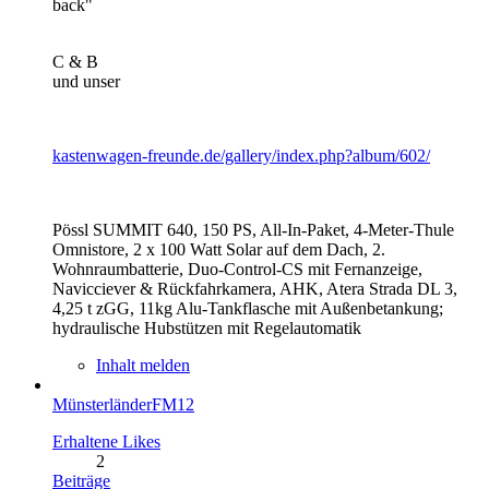
back"
C & B
und unser
kastenwagen-freunde.de/gallery/index.php?album/602/
Pössl SUMMIT 640, 150 PS, All-In-Paket, 4-Meter-Thule
Omnistore, 2 x 100 Watt Solar auf dem Dach, 2.
Wohnraumbatterie, Duo-Control-CS mit Fernanzeige,
Navicciever & Rückfahrkamera, AHK, Atera Strada DL 3,
4,25 t zGG, 11kg Alu-Tankflasche mit Außenbetankung;
hydraulische Hubstützen mit Regelautomatik
Inhalt melden
MünsterländerFM12
Erhaltene Likes
2
Beiträge