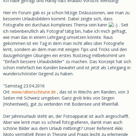
Ich habe gefragt und Hardy hats erlaubt! Vorsicht Werbung!
Hier im Forum gab es ja schon hitzige Diskussionen, wie man zu
besseren Urlaubsbildern kommt. Dabei zeigte sich, dass
Fotografie ein durchaus komplexes Thema sein kann
. Seit
ich nebenberuflich als Fotograf tätig bin, habe ich mich gefragt,
wie man das in einem Lehrgang umsetzen könnte. Raus
gekommen ist ein Tag in dem man nicht alles über Fotografie
lernt, sondern an dem man mit einigen Tips und Tricks und den
dazugehörigen Übungen ein erstes Rüstzeug mitbekommt um
"Einfach bessere Urlaubsbilder" zu machen. Das Konzept hat sich
schon mehrfach bei Kunden bewährt und ist jetzt als Lehrgang in
wunderschönster Gegend zu haben.
"Samstag 23.04.2016
Ort:
www.rabenscheune.de
, das ist in Wiechs am Randen, von 3
Seiten mit Schweiz umgeben. Ganz grob links von Singen
(Hohentwiel), gut zu verbinden mit Bodensee und Rheinfall.
Der Jahresurlaub steht an, der Fotoapparat ist auch angeschafft.
Aber wie lernt man so schnell fotografieren, damit man auch
schöne Bilder aus dem Urlaub mitbringt? Unser Referent Akki
Moto vermittelt Ihnen in Theorie und Praxis leicht zu erlernende