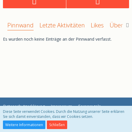
Pinnwand
Letzte Aktivitäten
Likes
Über mi
Es wurden noch keine Einträge an der Pinnwand verfasst.
Datenschutzerklärung
Impressum
Forenregeln
Diese Seite verwendet Cookies. Durch die Nutzung unserer Seite erklären
Sie sich damit einverstanden, dass wir Cookies setzen.
Community-Software:
WoltLab Suite™ 3.1.29
Weitere Informationen
Schließen