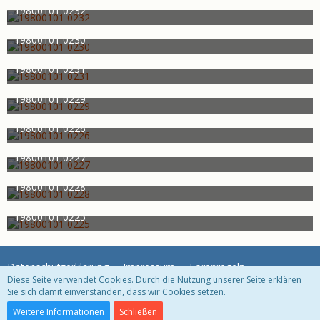
706
0
0
19800101 0232
Schweinsmobil
17. Oktober 2011
722
0
0
19800101 0230
Schweinsmobil
17. Oktober 2011
665
0
0
19800101 0231
Schweinsmobil
17. Oktober 2011
640
0
0
19800101 0229
Schweinsmobil
17. Oktober 2011
678
0
0
19800101 0226
Schweinsmobil
17. Oktober 2011
755
0
0
19800101 0227
Schweinsmobil
17. Oktober 2011
658
0
0
19800101 0228
Schweinsmobil
17. Oktober 2011
687
0
0
19800101 0225
Schweinsmobil
17. Oktober 2011
643
0
0
Datenschutzerklärung
Impressum
Forenregeln
Diese Seite verwendet Cookies. Durch die Nutzung unserer Seite erklären
Sie sich damit einverstanden, dass wir Cookies setzen.
Community-Software:
WoltLab Suite™ 3.1.29
Weitere Informationen
Schließen