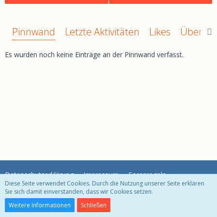
Pinnwand
Letzte Aktivitäten
Likes
Über mi
Es wurden noch keine Einträge an der Pinnwand verfasst.
Datenschutzerklärung
Impressum
Forenregeln
Diese Seite verwendet Cookies. Durch die Nutzung unserer Seite erklären
Sie sich damit einverstanden, dass wir Cookies setzen.
Community-Software:
WoltLab Suite™ 3.1.29
Weitere Informationen
Schließen