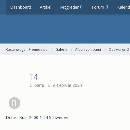
Dashboard
Artikel
Mitglieder
Forum
Kalend
Kastenwagen-Freunde.de
Galerie
Alben von bami
Das waren Ze
T4
bami
9. Februar 2024
Dritter Bus- 2000 1 T4 Schweden