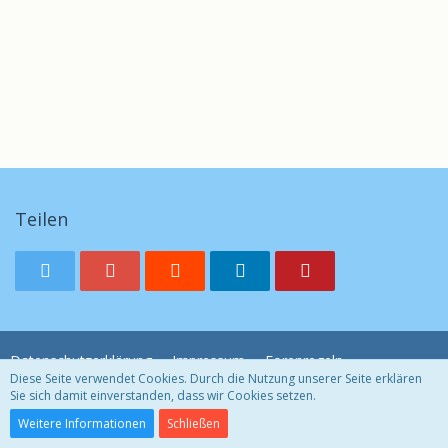
Teilen
Datenschutzerklärung
Impressum
Forenregeln
Diese Seite verwendet Cookies. Durch die Nutzung unserer Seite erklären
Sie sich damit einverstanden, dass wir Cookies setzen.
Community-Software:
WoltLab Suite™ 3.1.29
Weitere Informationen
Schließen