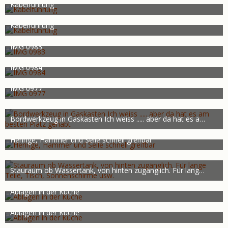
1.287
0
0
Kabelführung
Land Rover
26. November 2014
1.534
0
0
Kabelführung
Land Rover
26. November 2014
1.220
0
0
IMG 0983
Land Rover
26. November 2014
1.401
0
0
IMG 0984
Land Rover
26. November 2014
1.398
0
0
IMG 0977
Land Rover
26. November 2014
1.534
0
0
Bordwerkzeug in Gaskasten Ich weiss ..... aber da hat es am besten Platz gehabt
Land Rover
26. November 2014
1.717
0
0
Heringe, Hammer und Seile schnell greifbar
Land Rover
26. November 2014
958
0
0
Stauraum ob Wassertank, von hinten zugänglich. Für lange Teile, Tisch, Sonnenschirme usw.
Land Rover
26. November 2014
1.435
0
0
Ablagen in der Küche
Land Rover
26. November 2014
1.258
0
0
Ablagen in der Küche
Land Rover
26. November 2014