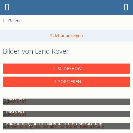
Galerie
Bilder von Land Rover
SLIDESHOW
SORTIEREN
IMG 0962
Land Rover
26. November 2014
1.102
0
0
IMG 0961
Land Rover
26. November 2014
1.273
0
0
Kabelführung und Schalter für Storen Beleuchtung
Land Rover
26. November 2014