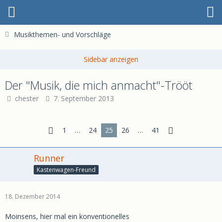
Musikthemen- und Vorschläge
Der "Musik, die mich anmacht"-Trööt
chester
7. September 2013
1
…
24
25
26
…
41
Runner
Kastenwagen-Freund
18. Dezember 2014
Moinsens, hier mal ein konventionelles