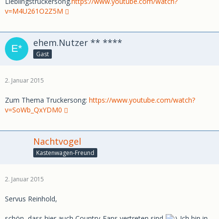
Lieblingstruckersong.
https://www.youtube.com/watch?
v=M4U261O2Z5M
ehem.Nutzer ** ****
Gast
2. Januar 2015
Zum Thema Truckersong:
https://www.youtube.com/watch?
v=SoWb_QxYDM0
Nachtvogel
Kastenwagen-Freund
2. Januar 2015
Servus Reinhold,
schön, dass hier auch Country-Fans vertreten sind
Ich bin in