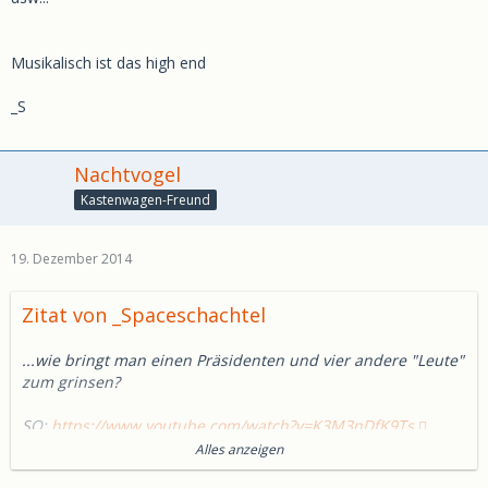
Musikalisch ist das high end
_S
Nachtvogel
Kastenwagen-Freund
19. Dezember 2014
Zitat von _Spaceschachtel
...wie bringt man einen Präsidenten und vier andere "Leute"
zum grinsen?
SO:
https://www.youtube.com/watch?v=K3M3nDfK9Ts
Alles anzeigen
ist jetzt nicht sooo schlecht...