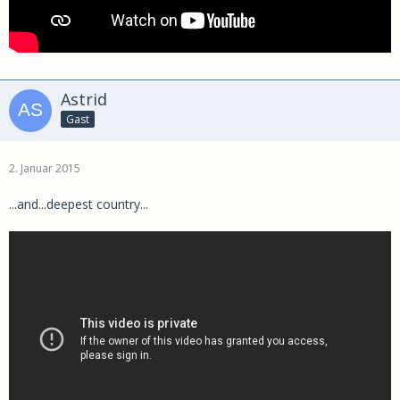
Astrid
Gast
2. Januar 2015
...and...deepest country...