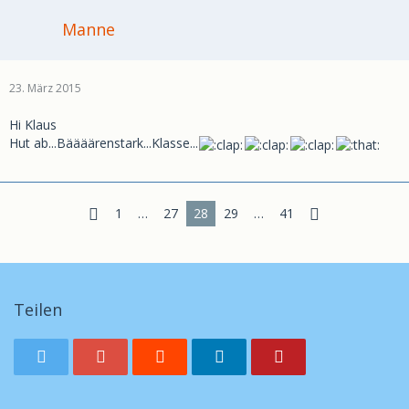
Manne
23. März 2015
Hi Klaus
Hut ab...Bäääärenstark...Klasse...
1
…
27
28
29
…
41
Teilen