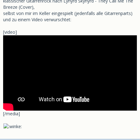
klassischer Gitarrenrock nach Lynyrd Skynyrd - They Call Me The
Breeze (Cover),
selbst von mir im Keller eingespielt (jedenfalls alle Gitarrenparts)
und zu einem Video verwurschtet:
[video]
[/media]