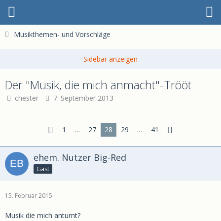
Musikthemen- und Vorschläge
Der "Musik, die mich anmacht"-Trööt
chester
7. September 2013
1
…
27
28
29
…
41
ehem. Nutzer Big-Red
Gast
15. Februar 2015
Musik die mich anturnt?