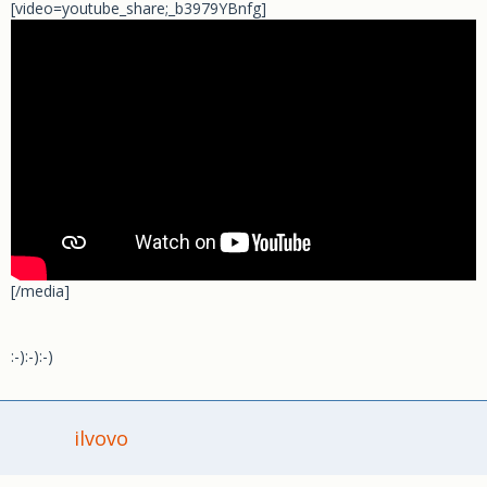
[video=youtube_share;_b3979YBnfg]
[/media]
:-):-):-)
ilvovo