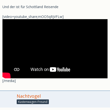
Und der ist für Schottland Reisende
[video=youtube_share;mOO5qRjVFLw]
[/media]
Nachtvogel
Kastenwagen-Freund