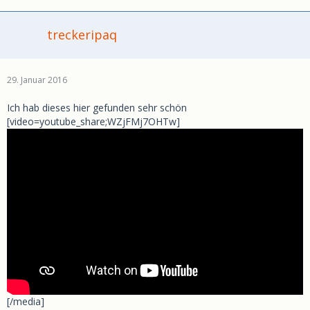
treckeripaq
29. Januar 2016
Ich hab dieses hier gefunden sehr schön
[video=youtube_share;WZjFMj7OHTw]
[/media]