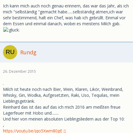
.
Ich kann mich auch noch genau erinnern, das war das Jahr, als ich
https://youtu.be/v91AMTc0-l4
mich "selbständig "gemacht habe......selbständig atmen,ich war
sehr bestimmend, halt ein Chef, was hab ich gebrüllt. Einmal vor
dem Essen und einmal danach, wobei es meistens Milch gab.
Rundg
26. Dezember 2015
.
Milch ist heute noch nach Bier, Wein, Klaren, Likör, Weinbrand,
Whisky, Gin, Wodka, Aufgesetzten, Raki, Uso, Tequilas, mein
Lieblingsgetränk.
Reinhard das ist das auf das ich mich 2016 am meißten freue
Lagerfeuer mit Hobo und........
Und hier von meinen absoluten Lieblingsliedern aus der Top 10:
,
https://youtu.be/jqo5Xwm80gE