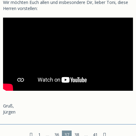
Wir möchten Euch allen und insbesondere Dir, lieber Toni, diese
Herren vorstellen:
Gruß,
Jürgen
1
…
36
37
38
…
41