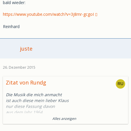
bald wieder:
https://www.youtube.com/watch?v=3j8mr-gcgoI
Reinhard
juste
26. Dezember 2015
Zitat von Rundg
Die Musik die mich anmacht
ist auch diese mein lieber Klaus
nur diese Fassung davon
aus dem Jahr 1964
da kommen Erinnerungen hoch
Alles anzeigen
das Jahr wo ich von Zigarre
auf Zigaretten umgestiegen bin.........